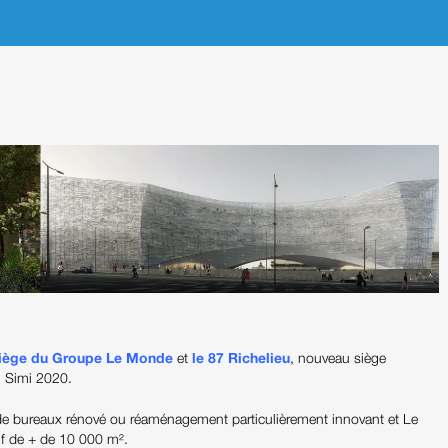
siège du Groupe Le Monde
et
le 87 Richelieu
, nouveau siège
u Simi 2020.
de bureaux rénové ou réaménagement particulièrement innovant et Le
f de + de 10 000 m².