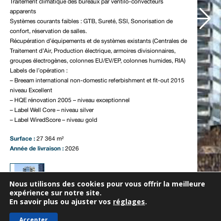
Traitement climatique des bureaux par ventilo-convecteurs
Notre actualité
apparents
Systèmes courants faibles : GTB, Sureté, SSI, Sonorisation de
Nous contacter
confort, réservation de salles.
Récupération d’équipements et de systèmes existants (Centrales de
Traitement d’Air, Production électrique, armoires divisionnaires,
groupes électrogènes, colonnes EU/EV/EP, colonnes humides, RIA)
Labels de l’opération :
– Breeam international non-domestic referbishment et fit-out 2015
niveau Excellent
– HQE rénovation 2005 – niveau exceptionnel
– Label Well Core – niveau silver
– Label WiredScore – niveau gold
Surface :
27 364 m²
Année de livraison :
2026
Nous utilisons des cookies pour vous offrir la meilleure
expérience sur notre site.
En savoir plus ou ajuster vos
réglages
.
Accepter