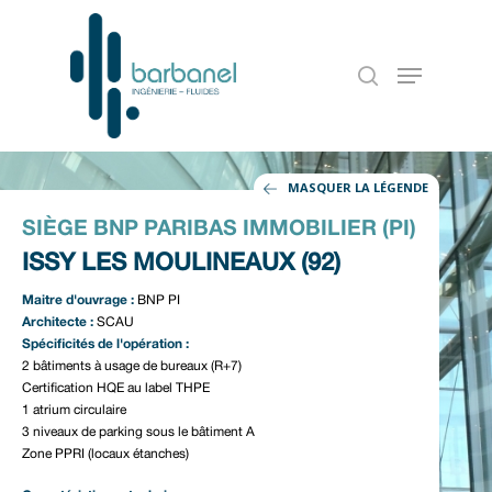
MASQUER LA LÉGENDE
SIÈGE BNP PARIBAS IMMOBILIER (PI)
ISSY LES MOULINEAUX (92)
Maitre d'ouvrage :
BNP PI
Architecte :
SCAU
Spécificités de l'opération :
Accueil
2 bâtiments à usage de bureaux (R+7)
Certification HQE au label THPE
Notre entreprise
1 atrium circulaire
3 niveaux de parking sous le bâtiment A
Nos références
Zone PPRI (locaux étanches)